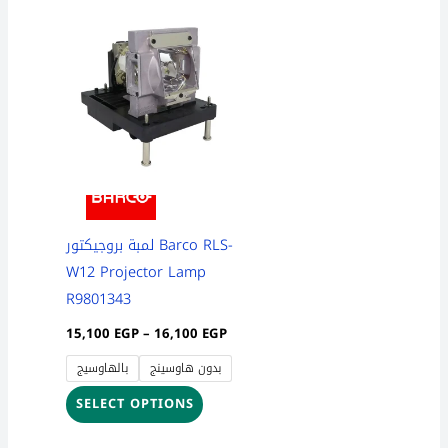
Price
This
range:
product
15,100 EGP
through
has
16,100 EGP
multiple
variants.
The
options
may
be
لمبة بروجيكتور Barco RLS-
chosen
W12 Projector Lamp
on
R9801343
the
15,100
EGP
–
16,100
EGP
product
بدون هاوسينج
بالهاوسيج
page
SELECT OPTIONS