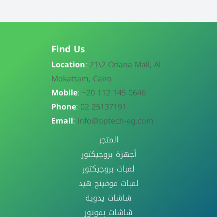
Find Us
Location
:
21\
2 Oriana Mall, Al
Mokattam, Cairo
Mobile
:
+20 112 145 0646
Phone
:
02 25137191
Email
:
info@optech-eg.com
المتجر
أجهزة بروجيكتور
لمبات بروجيكتور
لمبات موفينج هيد
شاشات يدوية
شاشات بموتور