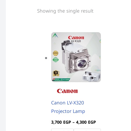
Showing the single result
Price
This
range:
product
3,700 EGP
through
has
4,300 EGP
multiple
variants.
The
options
may
Canon LV-X320
be
Projector Lamp
chosen
on
3,700
EGP
–
4,300
EGP
the