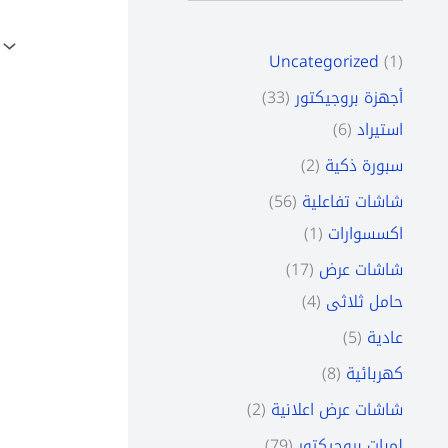
s
t
t
t
t
s
s
s
s
s
s
s
s
s
Uncategorized
1
أجهزة بروجيكتور
33
استيراد
6
سبورة ذكية
2
شاشات تفاعلية
56
اكسسوارات
1
شاشات عرض
17
حامل ثلاثى
4
عادية
5
كهربائية
8
شاشات عرض اعلانية
2
لمبات بروجيكتور
79