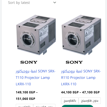
Price
Pric
This
This
range:
rang
product
product
149,100 EGP
44,1
through
thro
has
has
151,060 EGP
47,1
multiple
multiple
variants.
variants
The
The
options
options
may
may
be
be
لمبة بروجيكتور SONY SRX-
لمبة بروجيكتور SONY SRX-
chosen
chosen
T110 Projector Lamp
R110 Projector Lamp
on
on
LKRX-110
LKRX-110
the
the
149,100
EGP
–
44,100
EGP
–
47,100
EGP
product
product
151,060
EGP
بدون هاوسينج
بالهاوسيج
page
page
بدون هاوسينج
بالهاوسيج