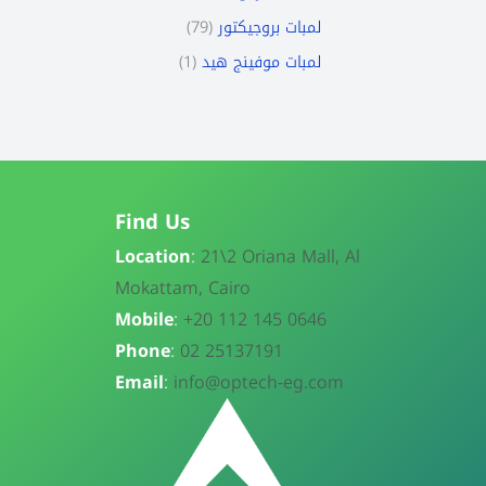
79
لمبات بروجيكتور
1
لمبات موفينج هيد
Find Us
Location
:
21\
2 Oriana Mall, Al
Mokattam, Cairo
Mobile
:
+20 112 145 0646
Phone
:
02 25137191
Email
:
info@optech-eg.com