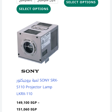
SELECT OPTIONS
SELECT OPTIONS
Price
This
range:
product
149,100 EGP
through
has
151,060 EGP
multiple
variants.
The
options
may
be
لمبة بروجيكتور SONY SRX-
chosen
S110 Projector Lamp
on
LKRX-110
the
149,100
EGP
–
product
151,060
EGP