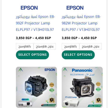
options
options
may
may
be
be
لمبة بروجيكتور Epson EB-
لمبة بروجيكتور Epson EB-
chosen
chosen
992F Projector Lamp
982W Projector Lamp
on
on
ELPLP97 / V13H010L97
ELPLP97 / V13H010L97
the
the
3,850
EGP
–
4,450
EGP
3,850
EGP
–
4,450
EGP
product
product
بدون هاوسينج
بالهاوسيج
بدون هاوسينج
بالهاوسيج
page
page
SELECT OPTIONS
SELECT OPTIONS
Price
Price
This
This
range:
range:
product
product
3,700 EGP
3,700 
through
throug
has
has
4,300 EGP
4,300 
multiple
multiple
variants.
variants
The
The