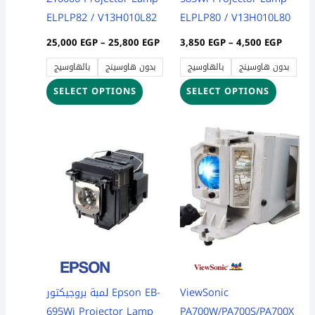
on
on
ELPLP82 / V13H010L82
ELPLP80 / V13H010L80
the
the
25,000
EGP
–
25,800
EGP
3,850
EGP
–
4,500
EGP
product
product
بدون هاوسينج
بالهاوسيج
بدون هاوسينج
بالهاوسيج
page
page
SELECT OPTIONS
SELECT OPTIONS
Price
Price
This
This
range:
range:
product
product
3,850 EGP
3,700 
through
throug
has
has
4,500 EGP
4,300 
multiple
multiple
variants.
variants
The
The
options
options
may
may
be
be
لمبة بروجيكتور Epson EB-
ViewSonic
chosen
chosen
695Wi Projector Lamp
PA700W/PA700S/PA700X