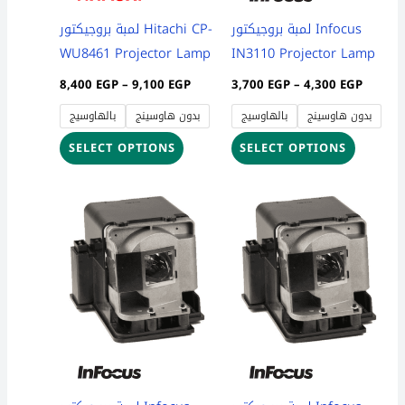
be
be
لمبة بروجيكتور Infocus
لمبة بروجيكتور Hitachi CP-
chosen
chosen
WU8461 Projector Lamp
IN3110 Projector Lamp
on
on
8,400
EGP
–
9,100
EGP
3,700
EGP
–
4,300
EGP
the
the
بدون هاوسينج
بالهاوسيج
بدون هاوسينج
بالهاوسيج
product
product
page
page
SELECT OPTIONS
SELECT OPTIONS
Price
Price
This
This
range:
range:
product
product
3,700 EGP
3,700 
through
throug
has
has
4,300 EGP
4,300 
multiple
multiple
variants.
variants
The
The
options
options
may
may
be
be