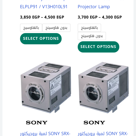
on
on
ELPLP91 / V13H010L91
Projector Lamp
the
the
3,850
EGP
–
4,500
EGP
3,700
EGP
–
4,300
EGP
product
product
بالهاوسينج
بدون هاوسينج
بالهاوسيج
page
page
بدون هاوسينج
SELECT OPTIONS
SELECT OPTIONS
Price
Pric
This
This
range:
rang
product
product
149,100 EGP
44,1
through
thro
has
has
151,060 EGP
47,1
multiple
multiple
variants.
variants
The
The
options
options
may
may
be
be
لمبة بروجيكتور SONY SRX-
لمبة بروجيكتور SONY SRX-