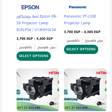
options
options
may
may
be
be
لمبة بروجيكتور Epson EB-
Panasonic PT-LX30
chosen
chosen
S9 Projector Lamp
Projector Lamp
on
on
ELPLP54 / V13H010L54
3,700
EGP
–
4,300
EGP
the
the
3,700
EGP
–
4,300
EGP
بدون هاوسينج
بالهاوسيج
product
product
بدون هاوسينج
بالهاوسيج
page
page
SELECT OPTIONS
SELECT OPTIONS
Price
Price
This
This
range:
range:
product
product
8,400 EGP
8,400 
through
throug
has
has
9,100 EGP
9,100 
multiple
multiple
variants.
variants
The
The