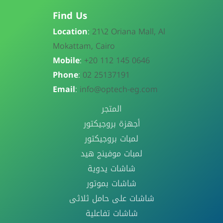
Find Us
Location
:
21\
2 Oriana Mall, Al
Mokattam, Cairo
Mobile
:
+20 112 145 0646
Phone
:
02 25137191
Email
:
info@optech-eg.com
المتجر
أجهزة بروجيكتور
لمبات بروجيكتور
لمبات موفينج هيد
شاشات يدوية
شاشات بموتور
شاشات على حامل ثلاثى
شاشات تفاعلية