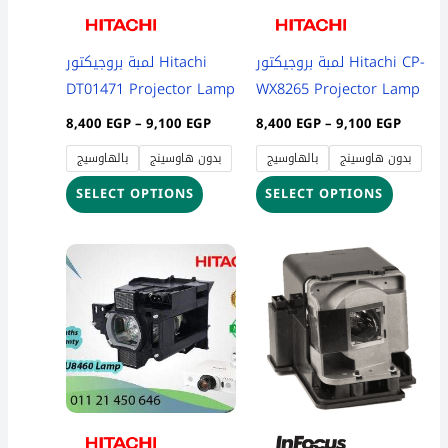
options
options
may
may
be
be
لمبة بروجيكتور Hitachi CP-
لمبة بروجيكتور Hitachi
chosen
chosen
DT01471 Projector Lamp
WX8265 Projector Lamp
on
on
8,400
EGP
–
9,100
EGP
8,400
EGP
–
9,100
EGP
the
the
بدون هاوسينج
بالهاوسيج
بدون هاوسينج
بالهاوسيج
product
product
page
page
SELECT OPTIONS
SELECT OPTIONS
Price
Price
This
This
range:
range:
product
product
8,400 EGP
3,700 
through
throug
has
has
9,100 EGP
4,300 
multiple
multiple
variants.
variants
The
The
options
options
may
may