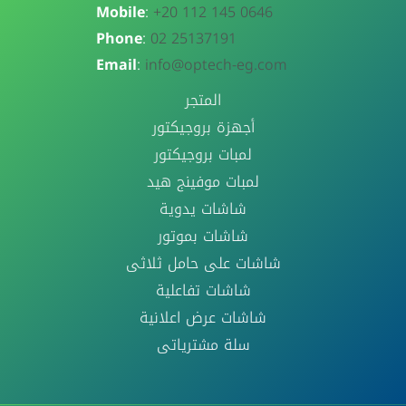
Mobile
:
+20 112 145 0646
Phone
:
02 25137191
Email
:
info@optech-eg.com
المتجر
أجهزة بروجيكتور
لمبات بروجيكتور
لمبات موفينج هيد
شاشات يدوية
شاشات بموتور
شاشات على حامل ثلاثى
شاشات تفاعلية
شاشات عرض اعلانية
سلة مشترياتى