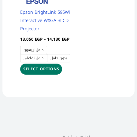
may
be
Epson BrightLink 595Wi
chosen
Interactive WXGA 3LCD
on
Projector
the
13,050
EGP
–
14,130
EGP
product
حامل ايبسون
page
بدون حامل
حامل تفاعلى
SELECT OPTIONS
2
1
3
7
5
1
2
1
4
8
6
5
1
فرز حسب السعر