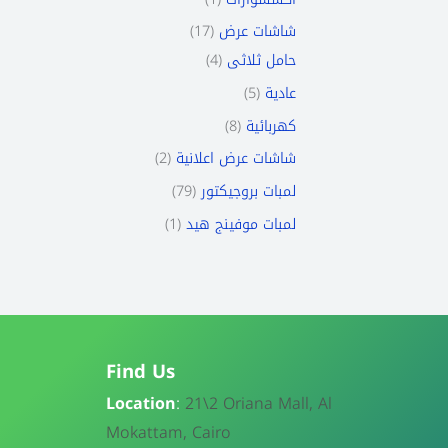
17
شاشات عرض
4
حامل ثلاثى
5
عادية
8
كهربائية
2
شاشات عرض اعلانية
79
لمبات بروجيكتور
1
لمبات موفينج هيد
Find Us
Location
:
21\
2 Oriana Mall, Al
Mokattam, Cairo