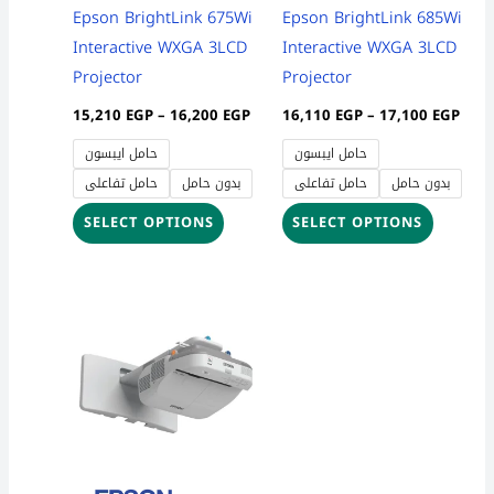
be
be
Epson BrightLink 675Wi
Epson BrightLink 685Wi
chosen
chosen
Interactive WXGA 3LCD
Interactive WXGA 3LCD
on
on
Projector
Projector
the
the
15,210
EGP
–
16,200
EGP
16,110
EGP
–
17,100
EGP
product
product
حامل ايبسون
حامل ايبسون
page
page
بدون حامل
حامل تفاعلى
بدون حامل
حامل تفاعلى
SELECT OPTIONS
SELECT OPTIONS
Price
This
range:
product
13,050 EGP
through
has
14,130 EGP
multiple
variants.
The
options