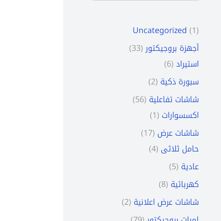
s
t
t
t
t
s
s
s
s
s
s
s
s
s
Uncategorized
1
33
أجهزة بروجيكتور
6
استيراد
2
سبورة ذكية
56
شاشات تفاعلية
1
اكسسوارات
17
شاشات عرض
4
حامل ثلاثى
5
عادية
8
كهربائية
2
شاشات عرض اعلانية
79
لمبات بروجيكتور