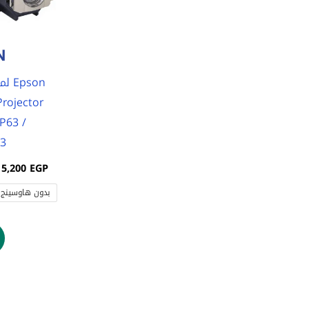
variants.
The
options
may
son
be
rojector
chosen
P63 /
on
63
the
product
5,200
EGP
page
بدون هاوسينج