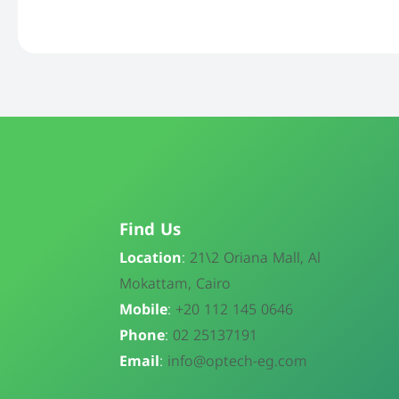
Find Us
Location
:
21\
2 Oriana Mall, Al
Mokattam, Cairo
Mobile
:
+20 112 145 0646
Phone
:
02 25137191
Email
:
info@optech-eg.com