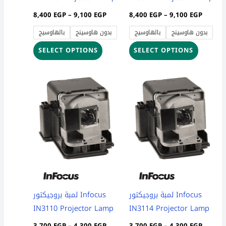
on
on
8,400
EGP
–
9,100
EGP
8,400
EGP
–
9,100
EGP
the
the
بدون هاوسينج
بالهاوسيج
بدون هاوسينج
بالهاوسيج
product
product
page
page
SELECT OPTIONS
SELECT OPTIONS
Price
Price
This
This
range:
range:
product
product
3,700 EGP
3,700 
through
throug
has
has
4,300 EGP
4,300 
multiple
multiple
variants.
variants
The
The
options
options
may
may
be
be
لمبة بروجيكتور Infocus
لمبة بروجيكتور Infocus
chosen
chosen
IN3110 Projector Lamp
IN3114 Projector Lamp
on
on
3,700
EGP
–
4,300
EGP
3,700
EGP
–
4,300
EGP