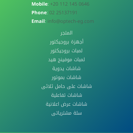
Mobile
:
+20 112 145 0646
Phone
:
02 25137191
Email
:
info@optech-eg.com
المتجر
أجهزة بروجيكتور
لمبات بروجيكتور
لمبات موفينج هيد
شاشات يدوية
شاشات بموتور
شاشات على حامل ثلاثى
شاشات تفاعلية
شاشات عرض اعلانية
سلة مشترياتى