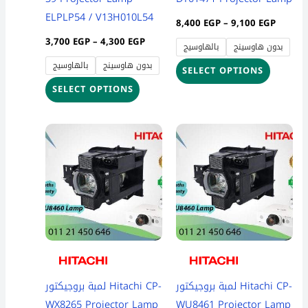
on
on
ELPLP54 / V13H010L54
8,400
EGP
–
9,100
EGP
the
the
3,700
EGP
–
4,300
EGP
بدون هاوسينج
بالهاوسيج
product
product
بدون هاوسينج
بالهاوسيج
page
page
SELECT OPTIONS
SELECT OPTIONS
Price
Price
This
This
range:
range:
product
product
8,400 EGP
8,400 
through
throug
has
has
9,100 EGP
9,100 
multiple
multiple
variants.
variants
The
The
options
options
may
may
be
be
لمبة بروجيكتور Hitachi CP-
لمبة بروجيكتور Hitachi CP-
chosen
chosen
WX8265 Projector Lamp
WU8461 Projector Lamp