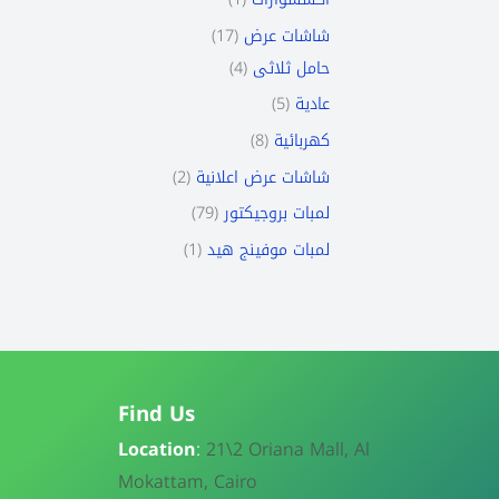
17
شاشات عرض
4
حامل ثلاثى
5
عادية
8
كهربائية
2
شاشات عرض اعلانية
79
لمبات بروجيكتور
1
لمبات موفينج هيد
Find Us
Location
:
21\
2 Oriana Mall, Al
Mokattam, Cairo