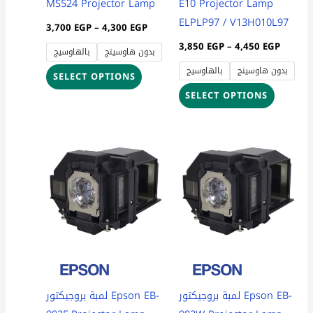
MS524 Projector Lamp
E10 Projector Lamp
on
on
ELPLP97 / V13H010L97
3,700
EGP
–
4,300
EGP
the
the
3,850
EGP
–
4,450
EGP
بدون هاوسينج
بالهاوسيج
product
product
بدون هاوسينج
بالهاوسيج
page
page
SELECT OPTIONS
SELECT OPTIONS
Price
Price
This
This
range:
range:
product
product
3,850 EGP
3,850 
through
throug
has
has
4,450 EGP
4,450 
multiple
multiple
variants.
variants
The
The
options
options
may
may
be
be
لمبة بروجيكتور Epson EB-
لمبة بروجيكتور Epson EB-
chosen
chosen