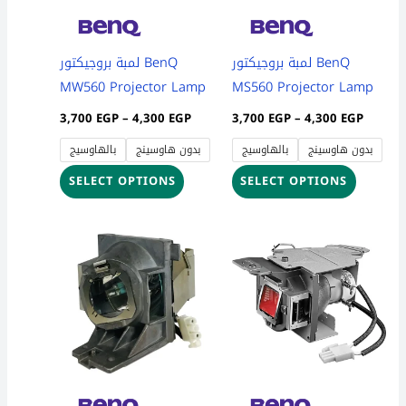
options
options
may
may
be
be
لمبة بروجيكتور BenQ
لمبة بروجيكتور BenQ
chosen
chosen
MW560 Projector Lamp
MS560 Projector Lamp
on
on
3,700
EGP
–
4,300
EGP
3,700
EGP
–
4,300
EGP
the
the
بدون هاوسينج
بالهاوسيج
بدون هاوسينج
بالهاوسيج
product
product
page
page
SELECT OPTIONS
SELECT OPTIONS
Price
Price
This
This
range:
range:
product
product
3,700 EGP
3,700 
through
throug
has
has
4,300 EGP
4,300 
multiple
multiple
variants.
variants
The
The
options
options