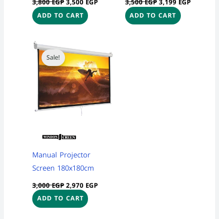
3,800
EGP
3,500
EGP
3,500
EGP
3,199
EGP
ADD TO CART
ADD TO CART
Original
Current
price
price
Sale!
was:
is:
3,000 EGP.
2,970 EGP.
Manual Projector
Screen 180x180cm
3,000
EGP
2,970
EGP
ADD TO CART