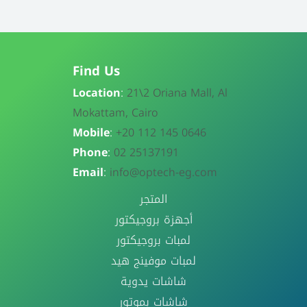
Find Us
Location
:
21\
2 Oriana Mall, Al
Mokattam, Cairo
Mobile
:
+20 112 145 0646
Phone
:
02 25137191
Email
:
info@optech-eg.com
المتجر
أجهزة بروجيكتور
لمبات بروجيكتور
لمبات موفينج هيد
شاشات يدوية
شاشات بموتور