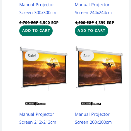
Manual Projector
Manual Projector
Screen 300x300cm
Screen 244x244cm
6,700
EGP
6,500
EGP
4,500
EGP
4,399
EGP
ADD TO CART
ADD TO CART
Original
Current
Original
Current
price
price
price
price
Sale!
Sale!
was:
is:
was:
is:
3,800 EGP.
3,500 EGP.
3,500 EGP.
3,199 EG
Manual Projector
Manual Projector
Screen 213x213cm
Screen 200x200cm