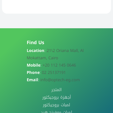
Find Us
Location
:
21\
2 Oriana Mall, Al
Mokattam, Cairo
Mobile
:
+20 112 145 0646
Phone
:
02 25137191
Email
:
info@optech-eg.com
المتجر
أجهزة بروجيكتور
لمبات بروجيكتور
لمبات موفينج هيد