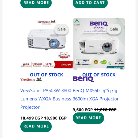
READ MORE
ADD TO CART
Current
Original
Current
Original
price
price
price
price
Sale!
Sale!
Sale!
Sale!
is:
was:
is:
was:
18,499 EGP.
18,900 EGP.
9,600 EGP.
11,820 EGP.
OUT OF STOCK
OUT OF STOCK
ViewSonic PA503W 3800
بروجيكتور BenQ MX550
Lumens WXGA Business
3600lm XGA Projector
Projector
9,600
EGP
11,820
EGP
18,499
EGP
18,900
EGP
READ MORE
READ MORE