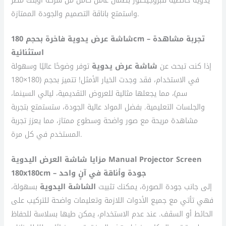
واستمتع باناقة التصميم والجودة الممتازة.
شاشة عرض يدوية فاخرة بحجم 180cm – تجربة مشاهدة
استثنائية
إذا كنت تبحث عن
شاشة عرض يدوية
توفر وضوحًا عاليًا وسهولة
في الاستخدام، فقد وجدت الخيار الأمثل! تتميز بحجم (180×180
سم)، مما يجعلها مثالية للعروض التقديمية، ليالي السينما،
والجلسات التعليمية. بفضل المواد عالية الجودة، ستستمتع بتجربة
مشاهدة مريحة مع صور واضحة وسطوع ممتاز، مما يعزز تجربة
المستخدم في كل مرة.
مزايا شاشة العرض اليدوية Manual Projector Screen
180x180cm – جودة وأناقة في آنٍ واحد
إلى جانب جودة الصورة، يمكنك تثبيت
الشاشة اليدوية
بسهولة،
فهي تأتي مع جميع الأدوات اللازمة وتعليمات واضحة للتركيب على
الحائط أو السقف. عند عدم الاستخدام، يمكن طيها بسلاسة للحفاظ