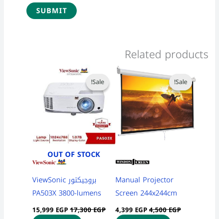
Related products
Current
Original
Current
Original
price
price
price
price
Sale!
Sale!
Sale!
Sale!
is:
was:
is:
was:
15,999 EGP.
17,300 EGP.
4,399 EGP.
4,500 EGP.
OUT OF STOCK
بروجيكتور ViewSonic
Manual Projector
PA503X 3800-lumens
Screen 244x244cm
15,999
EGP
17,300
EGP
4,399
EGP
4,500
EGP