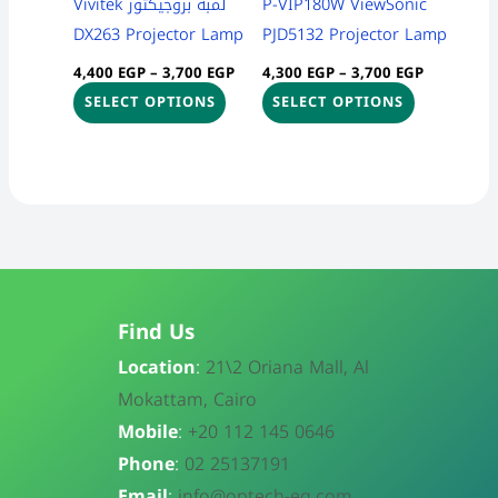
P-VIP180W ViewSonic
لمبة بروجيكتور Vivitek
chosen
chosen
DX263 Projector Lamp
PJD5132 Projector Lamp
on
on
4,400
EGP
–
3,700
EGP
4,300
EGP
–
3,700
EGP
the
the
SELECT OPTIONS
SELECT OPTIONS
product
product
page
page
Find Us
Location
:
21\
2 Oriana Mall, Al
Mokattam, Cairo
Mobile
:
+20 112 145 0646
Phone
:
02 25137191
Email
:
info@optech-eg.com