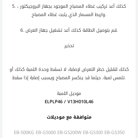
5. كذلك أعد تركيب غطاء المصباح الموجود بجهاز البروجيكتور ،
واربط المسمار الذي يثبت غطاء المصباح.
6. قم بتوصيل الطاقة كذلك أعد تشغيل جهاز العرض.
تحذير
كذلك كذلك كذلك كذلك
كذلك
لتقليل خطر التعرض لإصابة، لا تسقط وحدة اللمبة
كذلك
أو
تلمس لمبة. حيثما قد ينكسر المصباح ويسبب إصابة إذا سقط.
موديل اللمبة
ELPLP46 / V13H010L46
متوافقة مع موديلات
EB-500KG EB-G5000 EB-G5200W EB-G5300 EB-G5350