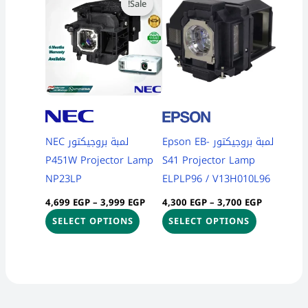
Sale!
Sale!
product
product
3,999 EGP
3,700 EGP
through
through
has
has
4,699 EGP
4,300 EGP
multiple
multiple
variants.
variants.
The
The
options
options
may
may
be
be
لمبة بروجيكتور Epson EB-
لمبة بروجيكتور NEC
chosen
chosen
P451W Projector Lamp
S41 Projector Lamp
on
on
NP23LP
ELPLP96 / V13H010L96
the
the
4,699
EGP
–
3,999
EGP
4,300
EGP
–
3,700
EGP
product
product
SELECT OPTIONS
SELECT OPTIONS
page
page