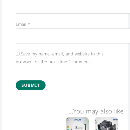
Email
*
Save my name, email, and website in this
browser for the next time I comment.
You may also like…
Price
Price
This
This
range:
range:
Sale!
Sale!
product
product
6,499 EGP
3,600 EGP