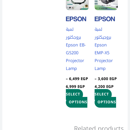
through
through
has
has
6,999 EGP
4,200 EGP
multiple
multiple
variants.
variants.
لمبة
لمبة
The
The
بروجيكتور
بروجكتور
options
options
Epson EB-
Epson
may
may
G5200
EMP-X5
be
be
Projector
Projector
chosen
chosen
Lamp
Lamp
on
on
the
the
–
6,499
EGP
–
3,600
EGP
product
product
6,999
EGP
4,200
EGP
page
page
SELECT
SELECT
OPTIONS
OPTIONS
Related products