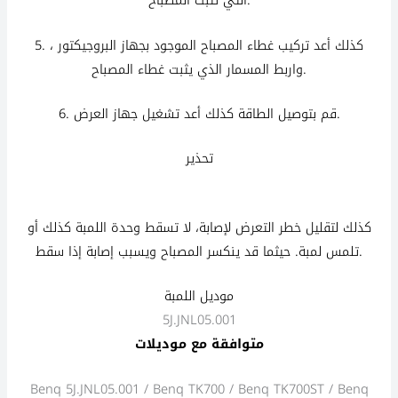
التي تثبت المصباح.
5. كذلك أعد تركيب غطاء المصباح الموجود بجهاز البروجيكتور ،
واربط المسمار الذي يثبت غطاء المصباح.
6. قم بتوصيل الطاقة كذلك أعد تشغيل جهاز العرض.
تحذير
كذلك كذلك كذلك كذلك
كذلك
لتقليل خطر التعرض لإصابة، لا تسقط وحدة اللمبة
كذلك
أو
تلمس لمبة. حيثما قد ينكسر المصباح ويسبب إصابة إذا سقط.
موديل اللمبة
5J.JNL05.001
متوافقة مع موديلات
Benq 5J.JNL05.001 / Benq TK700 / Benq TK700ST / Benq