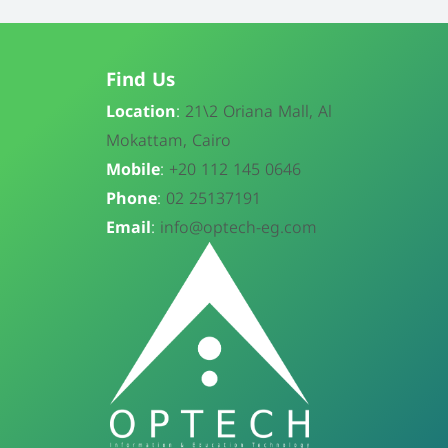
Find Us
Location
:
21\
2 Oriana Mall, Al
Mokattam, Cairo
Mobile
:
+20 112 145 0646
Phone
:
02 25137191
Email
:
info@optech-eg.com