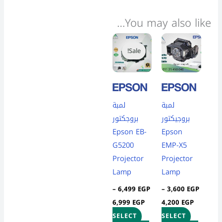
You may also like…
Price
Price
This
This
range:
range:
Sale!
Sale!
product
product
6,499 EGP
3,600 EGP
through
through
has
has
6,999 EGP
4,200 EGP
multiple
multiple
variants.
variants.
لمبة
لمبة
The
The
بروجيكتور
بروجكتور
options
options
Epson EB-
Epson
may
may
G5200
EMP-X5
be
be
Projector
Projector
chosen
chosen
Lamp
Lamp
on
on
the
the
–
6,499
EGP
–
3,600
EGP
product
product
6,999
EGP
4,200
EGP
page
page
SELECT
SELECT