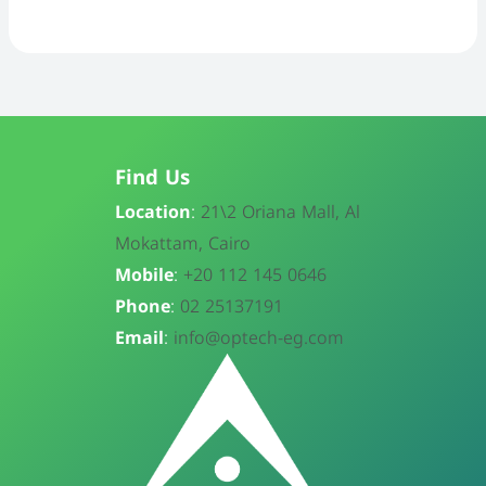
Find Us
Location
:
21\
2 Oriana Mall, Al
Mokattam, Cairo
Mobile
:
+20 112 145 0646
Phone
:
02 25137191
Email
:
info@optech-eg.com