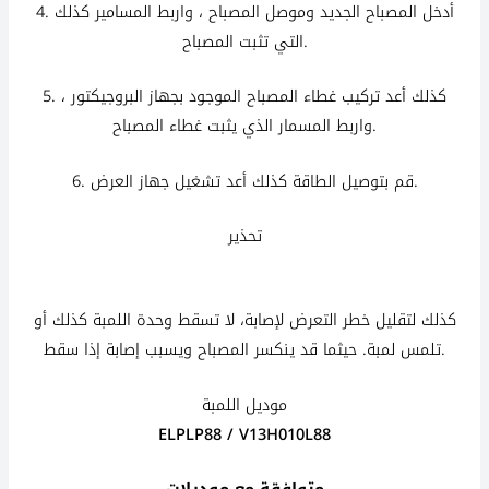
4. أدخل المصباح الجديد وموصل المصباح ، واربط المسامير
كذلك
التي تثبت المصباح.
5. كذلك أعد تركيب غطاء المصباح الموجود بجهاز البروجيكتور ،
واربط المسمار الذي يثبت غطاء المصباح.
6. قم بتوصيل الطاقة كذلك أعد تشغيل جهاز العرض.
تحذير
كذلك كذلك كذلك كذلك
كذلك
لتقليل خطر التعرض لإصابة، لا تسقط وحدة اللمبة
كذلك
أو
تلمس لمبة. حيثما قد ينكسر المصباح ويسبب إصابة إذا سقط.
موديل اللمبة
ELPLP88 / V13H010L88
متوافقة مع موديلات