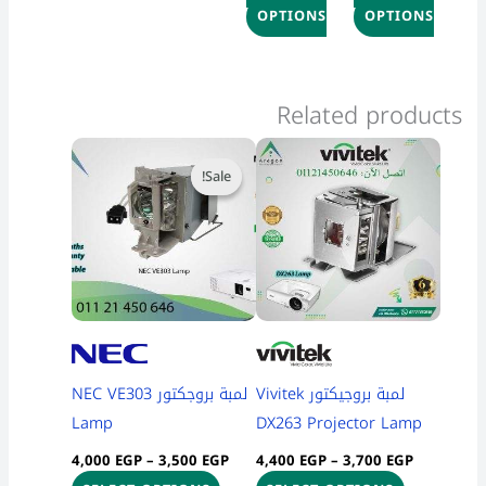
OPTIONS
OPTIONS
Related products
Price
Price
This
This
range:
range:
Sale!
Sale!
product
product
3,500 EGP
3,700 EGP
through
through
has
has
4,000 EGP
4,400 EGP
multiple
multiple
variants.
variants.
The
The
options
options
may
may
be
be
لمبة بروجيكتور Vivitek
لمبة بروجكتور NEC VE303
chosen
chosen
Lamp
DX263 Projector Lamp
on
on
4,000
EGP
–
3,500
EGP
4,400
EGP
–
3,700
EGP
the
the