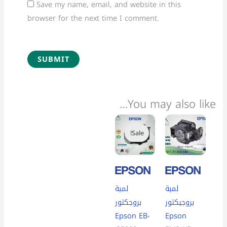
Save my name, email, and website in this
browser for the next time I comment.
You may also like…
Price
Price
This
This
range:
range:
Sale!
Sale!
product
product
6,499 EGP
3,600 EGP
through
through
has
has
6,999 EGP
4,200 EGP
multiple
multiple
variants.
variants.
لمبة
لمبة
The
The
بروجيكتور
بروجكتور
options
options
Epson EB-
Epson
may
may