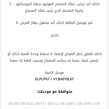
5. كذلك أعد تركيب غطاء المصباح الموجود بجهاز البروجيكتور ،
واربط المسمار الذي يثبت غطاء المصباح.
6. قم بتوصيل الطاقة كذلك أعد تشغيل جهاز العرض.
تحذير
كذلك كذلك كذلك كذلك
كذلك
لتقليل خطر التعرض لإصابة، لا تسقط وحدة اللمبة
كذلك
أو
تلمس لمبة. حيثما قد ينكسر المصباح ويسبب إصابة إذا سقط.
موديل اللمبة
ELPLP67 / V13H010L67
متوافقة مع موديلات
EB-S02 EB-S022 EB-S11 EB-S12 EB-SXW11 EB-SXW12 EB-