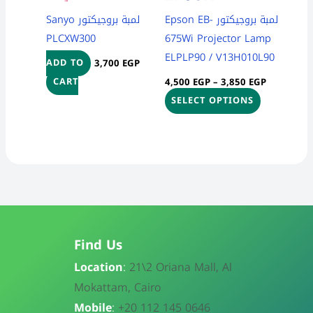
be
لمبة بروجيكتور Epson EB-
لمبة بروجيكتور Sanyo
chosen
PLCXW300
675Wi Projector Lamp
on
ELPLP90 / V13H010L90
3,700
EGP
ADD TO
the
4,500
EGP
–
3,850
EGP
CART
product
SELECT OPTIONS
page
Find Us
Location
:
21\
2 Oriana Mall, Al
Mokattam, Cairo
Mobile
:
+20 112 145 0646