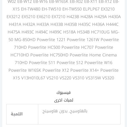
W02 EB-W12 EB-W16 EB-W16SK EB-X02 EB-X11 EB-X12 EB-
X15 EH-TW480 EH-TW510 EH-TW550 ELPLP67 EX3210
EX3212 EX5210 EX6210 EX7210 H423B H428A H429A H430A
H431A H432A H433A H433B H435B H435C H436A H444C
H475A H493C H494C H499C H518A H534B HC710UG MG-
50 MG-850HD Powerlite 1221 Powerlite 1261W Powerlite
710HD Powerlite HC500 Powerlite HC707 Powerlite
HC710HD Powerlite HC750HD Powerlite Home Cinema
710HD Powerlite S11 Powerlite S12 Powerlite W16
Powerlite W16SK Powerlite X12 Powerlite X14+ Powerlite
X15 V13H010L67 VS210 VS220 VS310 VS315W VS320
فيسبوك
لمبات اخرى
بالهاوسيج, بدون هاوسينج
اللمبة