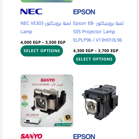
options
options
may
may
be
be
لمبة بروجيكتور Epson EB-
لمبة بروجكتور NEC VE303
chosen
chosen
Lamp
S05 Projector Lamp
on
on
ELPLP96 / V13H010L96
4,000
EGP
–
3,500
EGP
the
the
4,300
EGP
–
3,700
EGP
SELECT OPTIONS
product
product
SELECT OPTIONS
page
page
Price
This
range:
product
3,850 EGP
through
has
4,500 EGP
multiple
variants.
The
options
may