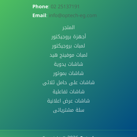
Phone
:
02 25137191
Email
:
info@optech-eg.com
المتجر
أجهزة بروجيكتور
لمبات بروجيكتور
لمبات موفينج هيد
شاشات يدوية
شاشات بموتور
شاشات على حامل ثلاثى
شاشات تفاعلية
شاشات عرض اعلانية
سلة مشترياتى