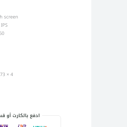
ch screen
 IPS
60
73 × 4
ادفع بالكارت أو ق