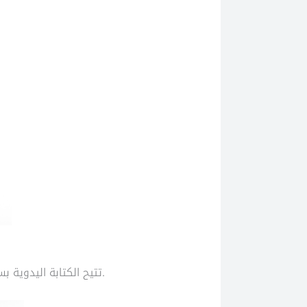
تتيح الكتابة اليدوية بسلاسة، التعرف على الرسومات، وتسجيل الملاحظات. كما يمكن حفظ المحتوى ومشاركته فورًا.