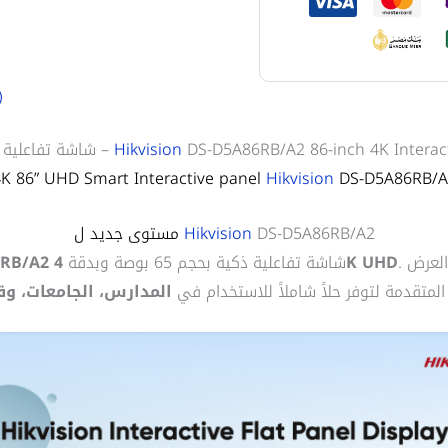
)
DS-D5A86RB/A2 86-inch 4K Interact
Hikvision
شاشة تفاعلية من هيكفجن –
4K 86” UHD Smart
Interactive
panel
Hikvision
DS-D5A86RB/A
DS-D5A86RB/A2
Hikvision
مستوى جديد ل
. تجمع هذه الشاشة بين جودة العرض
4K UHD
شاشة تفاعلية ذكية بحجم 65 بوصة وبدقة
6RB/A2
المتقدمة لتوفر حلاً شاملاً للاستخدام في
المدارس، الجامعات، وق