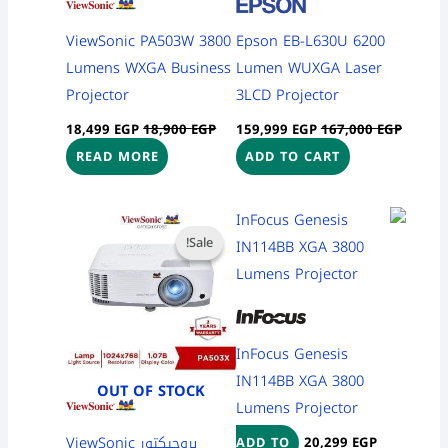
ViewSonic PA503W 3800
Epson EB-L630U 6200
Lumens WXGA Business
Lumen WUXGA Laser
Projector
3LCD Projector
18,499
EGP
18,900
EGP
159,999
EGP
167,000
EGP
READ MORE
ADD TO CART
Current
Original
price
price
Sale!
Sale!
is:
was:
15,999 EGP.
17,300 EGP.
InFocus Genesis
IN114BB XGA 3800
OUT OF STOCK
Lumens Projector
بروجيكتور ViewSonic
20,299
EGP
ADD TO