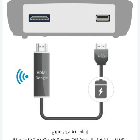
إيقاف تشغيل سريع
مع تمكين ميزة Quick Power Off (إيقاف التشغيل السريع) ،