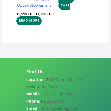
PA503X 3800-lumens
CART
15,999
EGP
17,300
EGP
READ MORE
Find Us
Location
:
21\
2 Oriana Mall, Al
Mokattam, Cairo
Mobile
:
+20 112 145 0646
Phone
:
02 25137191
Email
:
info@optech-eg.com