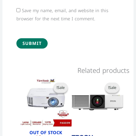
Save my name, email, and website in this
browser for the next time I comment.
Related products
Current
Original
Current
Original
price
price
price
price
Sale!
Sale!
Sale!
Sale!
is:
was:
is:
was:
18,499 EGP.
18,900 EGP.
159,999 EGP.
167,000 EGP.
OUT OF STOCK