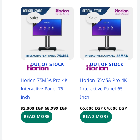
Original
Current
Original
Curre
price
price
price
price
Sale!
Sale!
was:
is:
was:
is:
82,000 EGP.
68,999 EGP.
66,000 EGP.
64,000
OUT OF STOCK
OUT OF STOCK
Horion 75M5A Pro 4K
Horion 65M5A Pro 4K
Interactive Panel 75
Interactive Panel 65
Inch
Inch
82,000
EGP
68,999
EGP
66,000
EGP
64,000
EGP
READ MORE
READ MORE