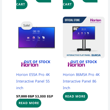
CART
CART
Original
Current
price
price
Sale!
was:
is:
57,000 EGP.
53,000 EGP.
OUT OF STOCK
OUT OF STOCK
Horion E55A Pro 4K
Horion 86M5A Pro 4K
Interactive Panel 55
Interactive Panel 86
inch
Inch
57,000
EGP
53,000
EGP
READ MORE
READ MORE