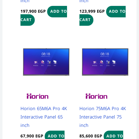
inch
inch
197,900
EGP
123,999
EGP
ADD TO
ADD TO
CART
CART
Horion 65M6A Pro 4K
Horion 75M6A Pro 4K
Interactive Panel 65
Interactive Panel 75
inch
inch
67,900
EGP
85,600
EGP
ADD TO
ADD TO