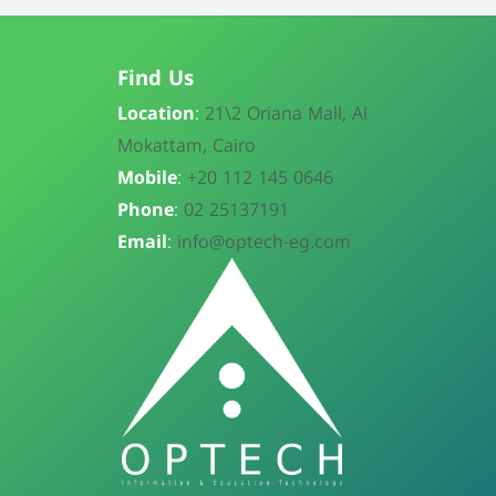
Find Us
Location
:
21\
2 Oriana Mall, Al
Mokattam, Cairo
Mobile
:
+20 112 145 0646
Phone
:
02 25137191
Email
:
info@optech-eg.com