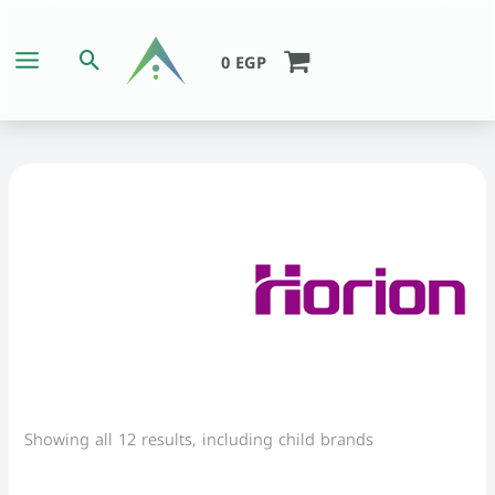
Skip
to
Search
0
EGP
content
Showing all 12 results, including child brands