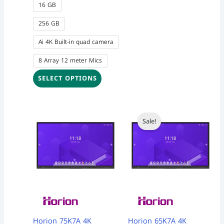
16 GB
256 GB
Ai 4K Built-in quad camera
8 Array 12 meter Mics
SELECT OPTIONS
Original
Curre
price
price
Sale!
was:
is:
67,999 EGP.
66,999
Horion 75K7A 4K
Horion 65K7A 4K