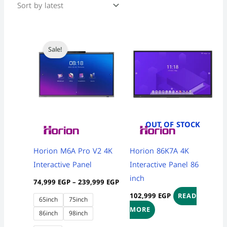
Price
This
range:
Sale!
product
74,999 EGP
through
has
239,999 EGP
multiple
variants.
The
options
OUT OF STOCK
may
be
Horion M6A Pro V2 4K
Horion 86K7A 4K
chosen
Interactive Panel
Interactive Panel 86
on
inch
74,999
EGP
–
239,999
EGP
the
102,999
EGP
READ
65inch
75inch
product
MORE
86inch
98inch
page