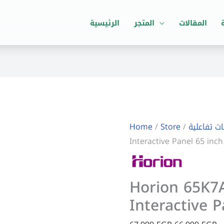
المقالات
المتجر
الرئيسية
Horion
Original
C
ت تفاعلية
/
Store
/
Home
65K7A
price
pr
Interactive Panel 65 inch
4K
was:
is
Interactive
67,999 EGP.
6
Horion 65K7
Panel
65
Interactive P
inch