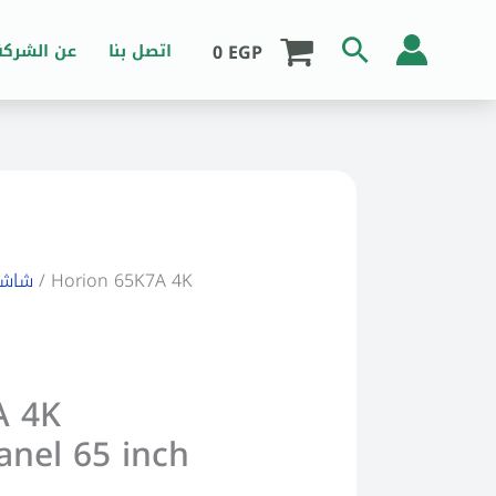
Search
0
EGP
اتصل بنا
عن الشركة
urrent
/ Horion 65K7A 4K
شاشا
ice
:
6,999 EGP.
A 4K
anel 65 inch