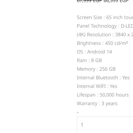
67,999
EGP
66,999
EGP
quantity
Screen Size : 65 inch to
Panel Technology : D-LE
(4K) Resolution : 3840 x 
Brightness : 450 cd/m²
OS : Android 14
Ram : 8 GB
Memory : 256 GB
Internal Bluetooth : Yes
Internal WIFI : Yes
Lifespan : 50,000 hours
Warranty : 3 years
-