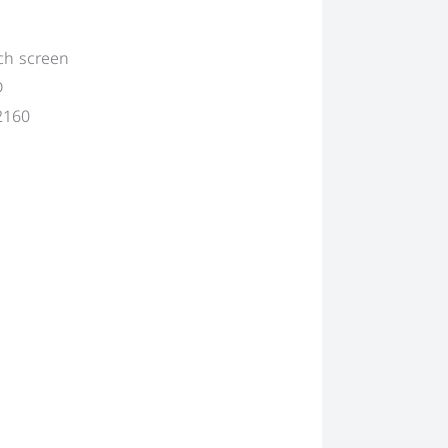
uch screen
D
2160