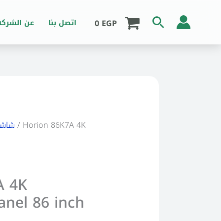
Search
0
EGP
اتصل بنا
عن الشركة
/ Horion 86K7A 4K
شاشا
A 4K
anel 86 inch