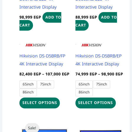
Interactive Display
Interactive Display
98,999
EGP
88,999
EGP
ADD TO
ADD TO
CART
CART
Price
Pric
This
This
range:
rang
product
product
82,400 EGP
74,9
Hikvision DS-D5BRB/FP
Hikvision DS-D5BRB/EP
through
thro
has
has
107,000 EGP
98,9
4K Interactive Display
4K Interactive Display
multiple
multiple
82,400
EGP
–
107,000
EGP
74,999
EGP
–
98,900
EGP
variants.
variants
The
The
65inch
75inch
65inch
75inch
options
options
86inch
86inch
may
may
SELECT OPTIONS
SELECT OPTIONS
be
be
chosen
chosen
Price
This
on
on
range:
Sale!
product
55,500 EGP
the
the