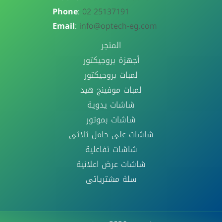
Phone
:
02 25137191
Email
:
info@optech-eg.com
المتجر
أجهزة بروجيكتور
لمبات بروجيكتور
لمبات موفينج هيد
شاشات يدوية
شاشات بموتور
شاشات على حامل ثلاثى
شاشات تفاعلية
شاشات عرض اعلانية
سلة مشترياتى