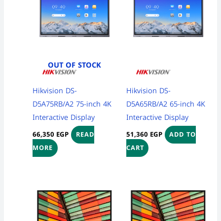
OUT OF STOCK
Hikvision DS-
Hikvision DS-
D5A75RB/A2 75-inch 4K
D5A65RB/A2 65-inch 4K
Interactive Display
Interactive Display
66,350
EGP
51,360
EGP
READ
ADD TO
MORE
CART