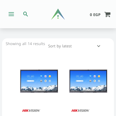
Skip
to
Search
0
EGP
content
Sorted
by
latest
Showing all 14 results