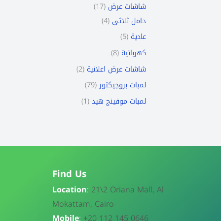
17
شاشات عرض
4
حامل ثلاثى
5
عادية
8
كهربائية
2
شاشات عرض اعلانية
79
لمبات بروجيكتور
1
لمبات موفينج هيد
Find Us
Location
:
21\
2 Oriana Mall, Al
Mokattam, Cairo
Mobile
:
+20 112 145 0646