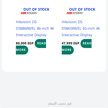
OUT OF STOCK
OUT OF STOCK
Hikvision DS-
Hikvision DS-
D5B86RB/EL 86-inch 4K
D5B65RB/EL 65-inch 4K
Interactive Display
Interactive Display
80,000
EGP
47,999
EGP
READ
READ
MORE
MORE
2
1
3
7
5
1
2
1
4
8
6
5
1
فرز حسب السعر