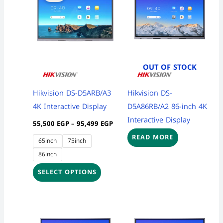
through
has
product
product
95,499 EGP
multiple
page
page
variants.
The
options
OUT OF STOCK
may
be
Hikvision DS-D5ARB/A3
Hikvision DS-
chosen
4K Interactive Display
D5A86RB/A2 86-inch 4K
on
Interactive Display
55,500
EGP
–
95,499
EGP
the
READ MORE
65inch
75inch
product
86inch
page
SELECT OPTIONS