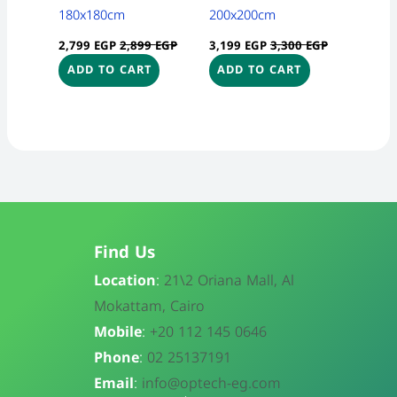
180x180cm
200x200cm
2,799
EGP
2,899
EGP
3,199
EGP
3,300
EGP
ADD TO CART
ADD TO CART
Find Us
Location
:
21\
2 Oriana Mall, Al
Mokattam, Cairo
Mobile
:
+20 112 145 0646
Phone
:
02 25137191
Email
:
info@optech-eg.com