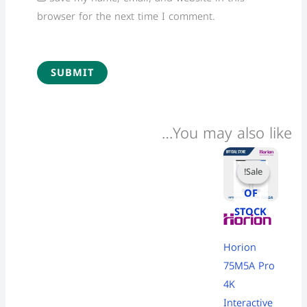
browser for the next time I comment.
You may also like…
Current
Original
price
price
Sale!
Sale!
OUT
is:
was:
68,999 EGP.
82,000 EGP.
OF
STOCK
Horion
75M5A Pro
4K
Interactive