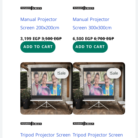
Manual Projector
Manual Projector
Screen 200x200cm
Screen 300x300cm
3,199
EGP
3,500
EGP
6,500
EGP
6,700
EGP
ADD TO CART
ADD TO CART
Current
Original
Current
Original
price
price
price
price
Sale!
Sale!
Sale!
Sale!
is:
was:
is:
was:
2,799 EGP.
2,899 EGP.
3,199 EGP.
3,300 EGP.
Tripod Projector Screen
Tripod Projector Screen