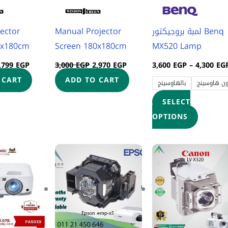
options
may
jector
Manual Projector
لمبة بروجيكتور Benq
be
0x180cm
Screen 180x180cm
MX520 Lamp
chosen
on
,799
EGP
3,000
EGP
2,970
EGP
3,600
EGP
–
4,300
EG
the
 CART
ADD TO CART
ون هاوسينج
بالهاوسينج
product
SELECT
page
OPTIONS
Original
Current
Price
This
This
price
price
range:
product
product
was:
is:
3,600 EGP
17,300 EGP.
15,999 EGP.
through
has
has
4,200 EGP
multiple
multipl
variants.
variants
The
The