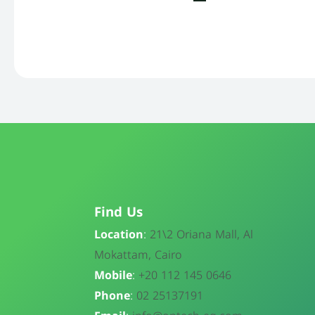
Find Us
Location
:
21\
2 Oriana Mall, Al
Mokattam, Cairo
Mobile
:
+20 112 145 0646
Phone
:
02 25137191