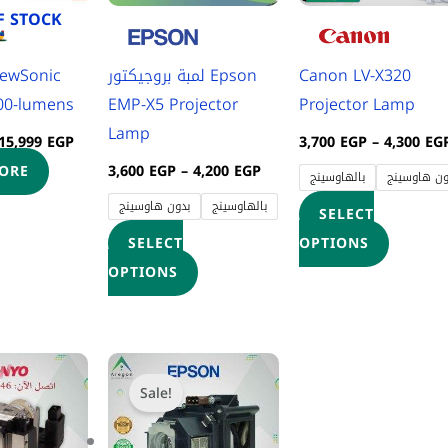
F STOCK
options
options
may
may
لمبة بروجيكتور Epson
Canon LV-X320
be
be
00-lumens
EMP-X5 Projector
Projector Lamp
chosen
chosen
Lamp
on
on
15,999
EGP
3,700
EGP
–
4,300
EG
the
the
ORE
3,600
EGP
–
4,200
EGP
ون هاوسينج
بالهاوسينج
product
product
بالهاوسينج
بدون هاوسينج
SELECT
page
page
SELECT
OPTIONS
OPTIONS
Price
This
range:
Sale!
product
6,499 EGP
through
has
6,999 EGP