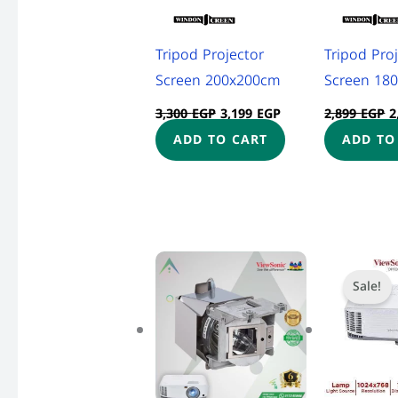
Tripod Projector
Tripod Pro
Screen 200x200cm
Screen 18
3,300
EGP
3,199
EGP
2,899
EGP
2
ADD TO CART
ADD TO
Price
This
range:
Sale!
product
3,700 EGP
through
has
4,300 EGP
multiple
variants.
The