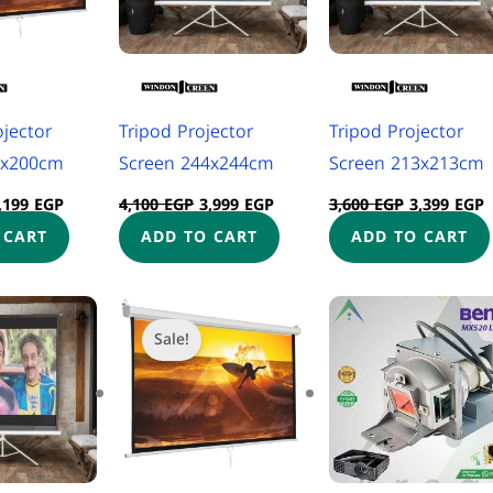
jector
Tripod Projector
Tripod Projector
0x200cm
Screen 244x244cm
Screen 213x213cm
,199
EGP
4,100
EGP
3,999
EGP
3,600
EGP
3,399
EGP
 CART
ADD TO CART
ADD TO CART
riginal
Current
Original
Current
This
rice
price
price
price
Sale!
product
as:
is:
was:
is:
,899 EGP.
2,799 EGP.
3,000 EGP.
2,970 EGP.
has
multipl
variants
The