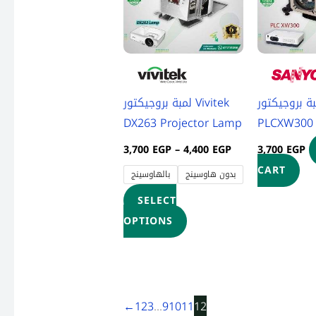
multiple
variants.
The
options
may
لمبة بروجيكتور Sa
لمبة بروجيكتور Vivitek
be
DX263 Projector Lamp
PLCXW300
chosen
on
3,700
EGP
–
4,400
EGP
3,700
EGP
the
CART
بدون هاوسينج
بالهاوسينج
product
SELECT
page
OPTIONS
←
1
2
3
…
9
10
11
12