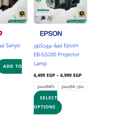
multiple
variants.
The
options
may
لمبة بروجكتور Epson
nyo
be
EB-G5200 Projector
chosen
Lamp
on
ADD TO
the
6,499
EGP
–
6,999
EGP
product
بدون هاوسينج
بالهاوسينج
page
SELECT
OPTIONS