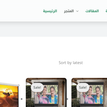
المقالات
المتجر
الرئيسية
riginal
Current
Original
Current
Original
C
rice
price
price
price
price
p
Sale!
Sale!
as:
is:
was:
is:
was:
i
,500 EGP.
3,199 EGP.
4,100 EGP.
3,999 EGP.
3,600 EGP.
3