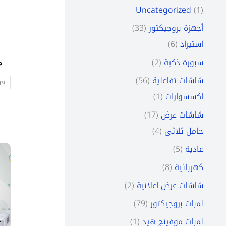
Uncategorized
1
33
أجهزة بروجيكتور
6
استيراد
2
سبورة ذكية
P
56
شاشات تفاعلية
بد
1
اكسسوارات
17
شاشات عرض
4
حامل ثلاثى
Price
5
عادية
range:
3,700 EGP
8
كهربائية
through
4,300 EGP
2
شاشات عرض اعلانية
e
79
لمبات بروجيكتور
.
1
لمبات موفينج هيد