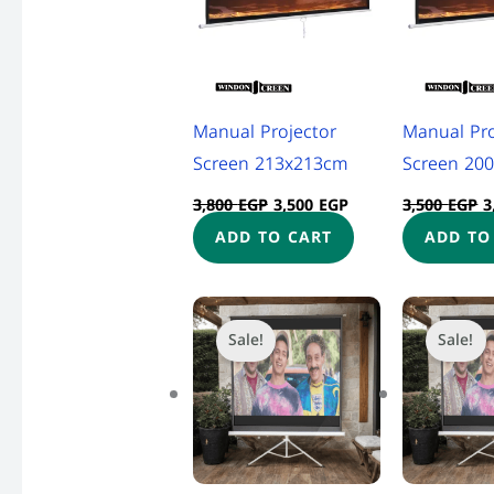
Manual Projector
Manual Pro
Screen 213x213cm
Screen 20
3,800
EGP
3,500
EGP
3,500
EGP
3
ADD TO CART
ADD TO
Original
Current
O
price
price
p
Sale!
Sale!
was:
is:
w
3,300 EGP.
3,199 EGP.
2