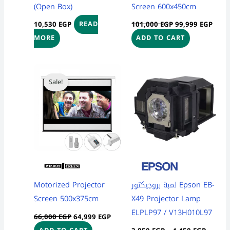
(Open Box)
Screen 600x450cm
10,530
EGP
101,000
EGP
99,999
EGP
READ
MORE
ADD TO CART
Original
Current
Price
This
price
price
range:
Sale!
product
was:
is:
3,850 
66,000 EGP.
64,999 EGP.
throug
has
4,450 
multiple
variants
The
options
may
be
Motorized Projector
لمبة بروجيكتور Epson EB-
chosen
Screen 500x375cm
X49 Projector Lamp
on
ELPLP97 / V13H010L97
66,000
EGP
64,999
EGP
the