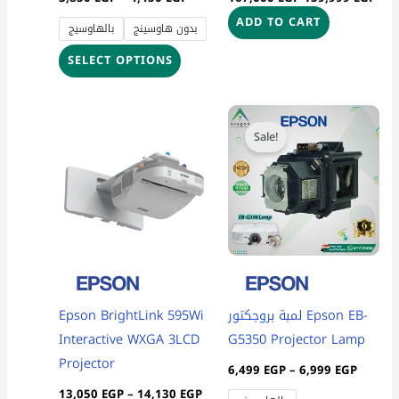
product
ADD TO CART
بدون هاوسينج
بالهاوسيج
page
SELECT OPTIONS
Price
Price
This
This
range:
range:
Sale!
product
product
13,050 EGP
6,499 
through
throug
has
has
14,130 EGP
6,999 
multiple
multiple
variants.
variants
The
The
options
options
may
may
be
be
Epson BrightLink 595Wi
لمبة بروجكتور Epson EB-
chosen
chosen
Interactive WXGA 3LCD
G5350 Projector Lamp
on
on
Projector
6,499
EGP
–
6,999
EGP
the
the
13,050
EGP
–
14,130
EGP