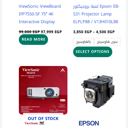
be
ViewSonic ViewBoard
لمبة بروجيكتور Epson EB-
chosen
IFP7550-5F 75″ 4K
S31 Projector Lamp
on
Interactive Display
ELPLP88 / V13H010L88
the
99,000
EGP
97,999
EGP
3,850
EGP
–
4,500
EGP
product
READ MORE
بدون هاوسينج
بالهاوسيج
page
SELECT OPTIONS
Price
This
range:
product
3,850 
throug
has
4,500 
multiple
variants
The
options
OUT OF STOCK
may