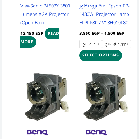
be
ViewSonic PA503X 3800
لمبة بروجيكتور Epson EB-
chosen
Lumens XGA Projector
1430Wi Projector Lamp
on
(Open Box)
ELPLP80 / V13H010L80
the
12,150
EGP
3,850
EGP
–
4,500
EGP
READ
product
MORE
بدون هاوسينج
بالهاوسيج
page
SELECT OPTIONS
Price
Price
This
This
range:
range:
product
product
3,700 EGP
3,700 
through
throug
has
has
4,300 EGP
4,300 
multiple
multiple
variants.
variants
The
The
options
options
may
may