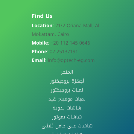
Find Us
Location
:
21\
2 Oriana Mall, Al
Mokattam, Cairo
Mobile
:
+20 112 145 0646
Phone
:
02 25137191
Email
:
info@optech-eg.com
المتجر
أجهزة بروجيكتور
لمبات بروجيكتور
لمبات موفينج هيد
شاشات يدوية
شاشات بموتور
شاشات على حامل ثلاثى