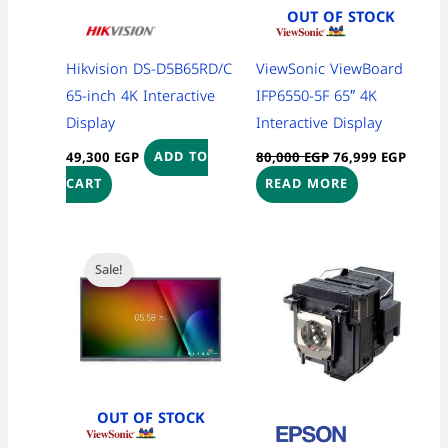
OUT OF STOCK
Hikvision DS-D5B65RD/C
ViewSonic ViewBoard
65-inch 4K Interactive
IFP6550-5F 65″ 4K
Display
Interactive Display
49,300
EGP
80,000
EGP
76,999
EGP
ADD TO
CART
READ MORE
Original
Current
Price
This
price
price
range:
Sale!
product
was:
is:
3,850 
99,000 EGP.
97,999 EGP.
throug
has
4,500 
multiple
variants
The
options
OUT OF STOCK
may